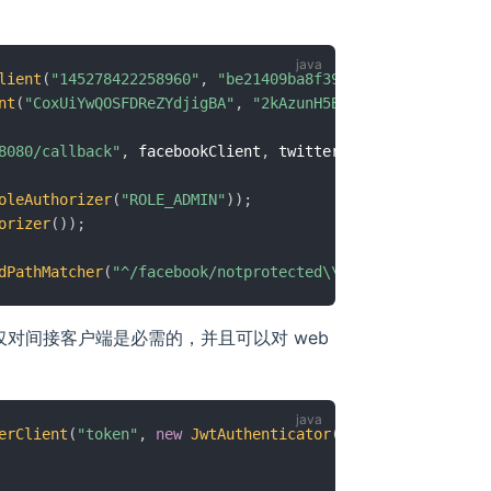
lient
(
"145278422258960"
,
"be21409ba8f39b5dae2a7de525484d
nt
(
"CoxUiYwQOSFDReZYdjigBA"
,
"2kAzunH5Btc4gRSaMr7D7MkyoJ
8080/callback"
,
 facebookClient
,
 twitterClient
)
;
oleAuthorizer
(
"ROLE_ADMIN"
)
)
;
orizer
(
)
)
;
dPathMatcher
(
"^/facebook/notprotected\\.jsp$"
)
)
;
仅对间接客户端是必需的，并且可以对 web
erClient
(
"token"
,
new
JwtAuthenticator
(
salt
)
)
;