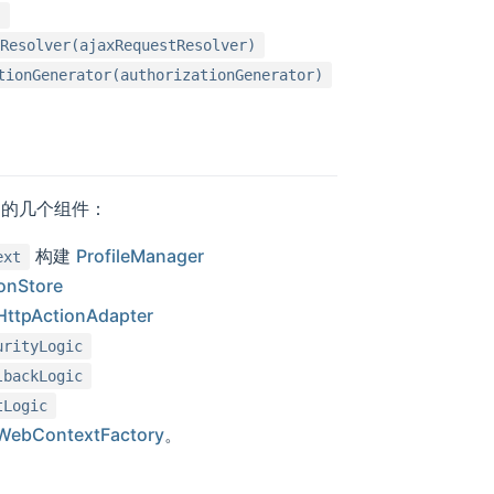
)
tResolver(ajaxRequestResolver)
tionGenerator(authorizationGenerator)
用的几个组件：
构建
ProfileManager
ext
onStore
HttpActionAdapter
urityLogic
lbackLogic
tLogic
WebContextFactory
。