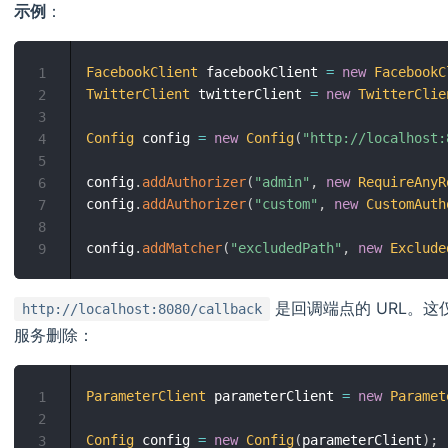
示例
：
FacebookClient
 facebookClient 
=
new
FacebookC
1
TwitterClient
 twitterClient 
=
new
TwitterClie
2
3
Config
 config 
=
new
Config
(
"http://localhost:
4
5
config
.
addAuthorizer
(
"admin"
,
new
RequireAnyR
6
config
.
addAuthorizer
(
"custom"
,
new
CustomAuth
7
8
config
.
addMatcher
(
"excludedPath"
,
new
Exclude
9
是回调端点的 URL。这
http://localhost:8080/callback
服务删除：
ParameterClient
 parameterClient 
=
new
Paramet
1
2
Config
 config 
=
new
Config
(
parameterClient
)
;
3