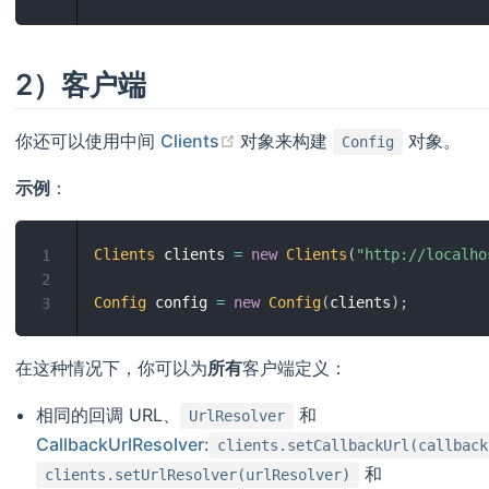
2）客户端
(opens new window)
你还可以使用中间
Clients
对象来构建
对象。
Config
示例
：
Clients
 clients 
=
new
Clients
(
"http://localho
1
2
Config
 config 
=
new
Config
(
clients
)
;
3
在这种情况下，你可以为
所有
客户端定义：
相同的回调 URL、
和
UrlResolver
CallbackUrlResolver
:
clients.setCallbackUrl(callback
和
clients.setUrlResolver(urlResolver)