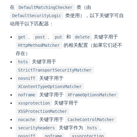
在
类（由
​​​​DefaultMatchingChecker
类使用），以下关键字可自
DefaultSecurityLogic
indow)
动用于以下匹配器：
、
、
和
关键字用于
get
post
put
delete
的相关配置（如果它们还不
HttpMethodMatcher
存在）
关键字用于
hsts
StrictTransportSecurityMatcher
关键字用于
nosniff
XContentTypeOptionsMatcher
关键字用于
noframe
XFrameOptionsMatcher
关键字用于
xssprotection
XSSProtectionMatcher
关键字用于
nocache
CacheControlMatcher
关键字作为
、
securityheaders
hsts
、
、
、
nosniff
noframe
xssprotection